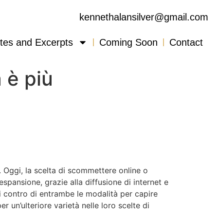
kennethalansilver@gmail.com
tes and Excerpts
Coming Soon
Contact
 è più
a. Oggi, la scelta di scommettere online o
espansione, grazie alla diffusione di internet e
 i contro di entrambe le modalità per capire
er un’ulteriore varietà nelle loro scelte di