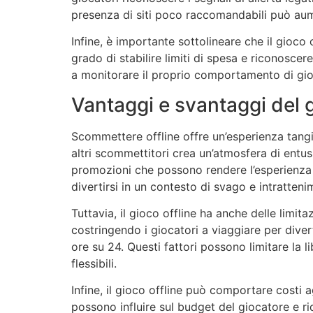
presenza di siti poco raccomandabili può aumen
Infine, è importante sottolineare che il gioco
grado di stabilire limiti di spesa e riconosce
a monitorare il proprio comportamento di gio
Vantaggi e svantaggi del g
Scommettere offline offre un’esperienza tangib
altri scommettitori crea un’atmosfera di entusi
promozioni che possono rendere l’esperienza a
divertirsi in un contesto di svago e intratteni
Tuttavia, il gioco offline ha anche delle limit
costringendo i giocatori a viaggiare per divert
ore su 24. Questi fattori possono limitare la 
flessibili.
Infine, il gioco offline può comportare costi 
possono influire sul budget del giocatore e ri