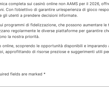
amica completa sui casinò online non AAMS per il 2026, offr
aliani. Con l’obiettivo di garantire un’esperienza di gioco re
 gli utenti a prendere decisioni informate.
ui programmi di fidelizzazione, che possono aumentare le tu
alizzano regolarmente le diverse piattaforme per garantire 
ono la nostra priorità.
o online, scoprendo le opportunità disponibili e imparando a 
i, approfittando di risorse preziose e suggerimenti utili pe
uired fields are marked
*