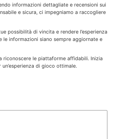
endo informazioni dettagliate e recensioni sui
sponsabile e sicura, ci impegniamo a raccogliere
e possibilità di vincita e rendere l’esperienza
che le informazioni siano sempre aggiornate e
riconoscere le piattaforme affidabili. Inizia
r un’esperienza di gioco ottimale.