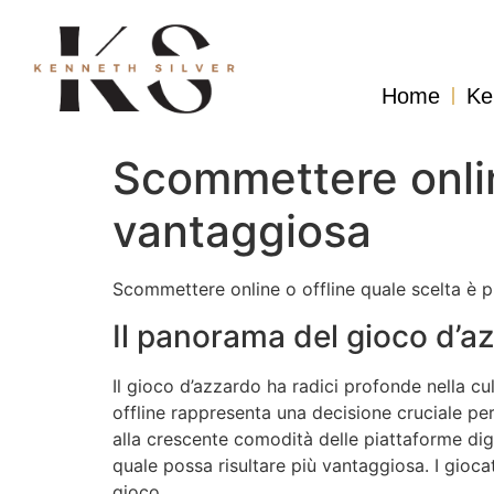
Home
Ke
Scommettere online
vantaggiosa
Scommettere online o offline quale scelta è 
Il panorama del gioco d’a
Il gioco d’azzardo ha radici profonde nella cul
offline rappresenta una decisione cruciale per 
alla crescente comodità delle piattaforme digi
quale possa risultare più vantaggiosa. I gio
gioco.