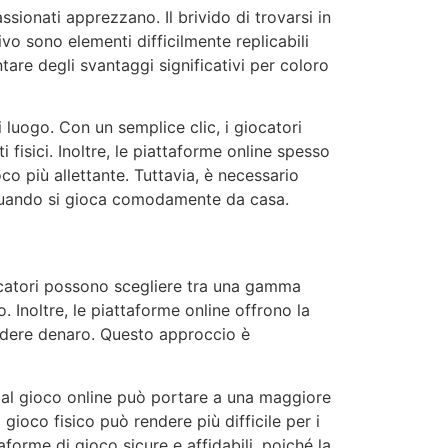
sionati apprezzano. Il brivido di trovarsi in
vivo sono elementi difficilmente replicabili
ntare degli svantaggi significativi per coloro
i luogo. Con un semplice clic, i giocatori
sici. Inoltre, le piattaforme online spesso
o più allettante. Tuttavia, è necessario
e quando si gioca comodamente da casa.
giocatori possono scegliere tra una gamma
o. Inoltre, le piattaforme online offrono la
 perdere denaro. Questo approccio è
e al gioco online può portare a una maggiore
ioco fisico può rendere più difficile per i
aforme di gioco sicure e affidabili, poiché la