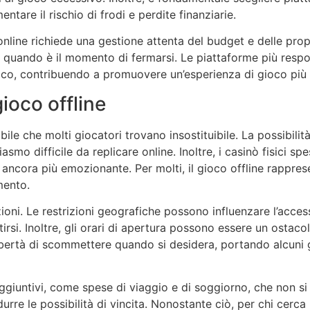
tare il rischio di frodi e perdite finanziarie.
 online richiede una gestione attenta del budget e delle pro
re quando è il momento di fermarsi. Le piattaforme più respon
co, contribuendo a promuovere un’esperienza di gioco più 
ioco offline
ile che molti giocatori trovano insostituibile. La possibilit
asmo difficile da replicare online. Inoltre, i casinò fisici sp
ncora più emozionante. Per molti, il gioco offline rappres
mento.
azioni. Le restrizioni geografiche possono influenzare l’acc
irsi. Inoltre, gli orari di apertura possono essere un ostaco
libertà di scommettere quando si desidera, portando alcuni g
aggiuntivi, come spese di viaggio e di soggiorno, che non si
durre le possibilità di vincita. Nonostante ciò, per chi cerc