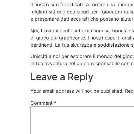
Il nostro sito è dedicato a fornire una panor
migliori siti di gioco sicuri per i giocatori it
e presentare dati accurati che possano aiutare
Qui, troverai anche informazioni sui bonus e s
di gioco più gratificante. I nostri esperti an
pertinenti. La tua sicurezza e soddisfazione s
Unisciti a noi per esplorare il mondo del gioc
la tua avventura nel gioco responsabile con no
Leave a Reply
Your email address will not be published.
Req
Comment
*