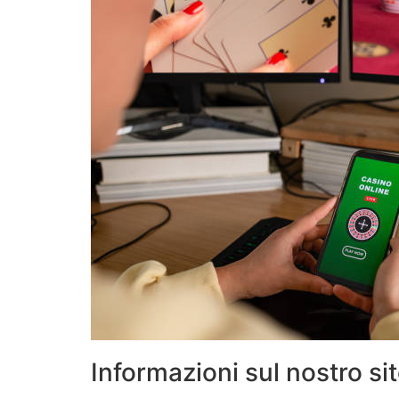
Informazioni sul nostro si