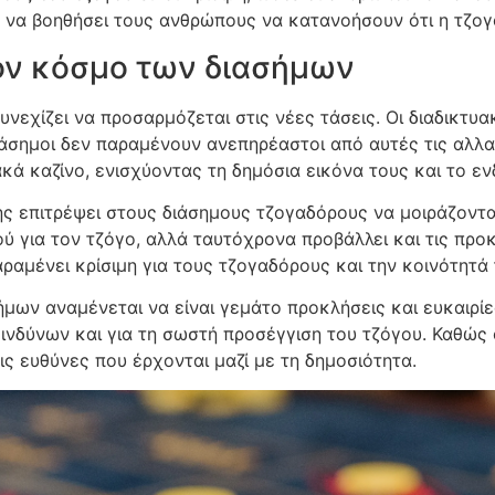
ια να βοηθήσει τους ανθρώπους να κατανοήσουν ότι η τζογ
τον κόσμο των διασήμων
συνεχίζει να προσαρμόζεται στις νέες τάσεις. Οι διαδικ
διάσημοι δεν παραμένουν ανεπηρέαστοι από αυτές τις αλλ
κά καζίνο, ενισχύοντας τη δημόσια εικόνα τους και το εν
 επιτρέψει στους διάσημους τζογαδόρους να μοιράζονται 
ού για τον τζόγο, αλλά ταυτόχρονα προβάλλει και τις πρ
ραμένει κρίσιμη για τους τζογαδόρους και την κοινότητά 
μων αναμένεται να είναι γεμάτο προκλήσεις και ευκαιρίε
κινδύνων και για τη σωστή προσέγγιση του τζόγου. Καθώς
ις ευθύνες που έρχονται μαζί με τη δημοσιότητα.