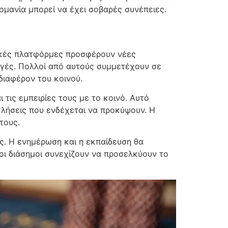
ομανία μπορεί να έχει σοβαρές συνέπειες.
τυακές πλατφόρμες προσφέρουν νέες
αγές. Πολλοί από αυτούς συμμετέχουν σε
διαφέρον του κοινού.
τις εμπειρίες τους με το κοινό. Αυτό
οκλήσεις που ενδέχεται να προκύψουν. Η
τους.
ς. Η ενημέρωση και η εκπαίδευση θα
 οι διάσημοι συνεχίζουν να προσελκύουν το