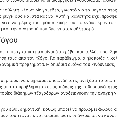
ον αθλητή Φλόιντ Μέιγουεδερ, γνωστό για τα μεγάλα στοι
ο ρινγκ όσο και στα καζίνο. Αυτή η ικανότητα έχει προσ
 να είναι μέρος του τρόπου ζωής του. Το ενδιαφέρον του
η και την ανατροπή που βιώνει στον αθλητισμό.
ζόγου
ος, η πραγματικότητα είναι ότι κρύβει και πολλές προκλή
ή τους από τον τζόγο. Για παράδειγμα, ο ηθοποιός Νίκολα
ονομικά προβλήματα. Η δημόσια εικόνα του κινδύνευσε, κα
και μπορεί να επηρεάσει οποιονδήποτε, ανεξάρτητα από τ
ς από τα προβλήματα και τις πιέσεις της καθημερινότητας
στορίες διάσημων τζογαδόρων αναδεικνύουν την ανάγκη γ
γου είναι σημαντική, καθώς μπορεί να προλάβει άλλους α
νους του τζόγου είναι κρίσιμη, ώστε οι άνθρωποι να κάν