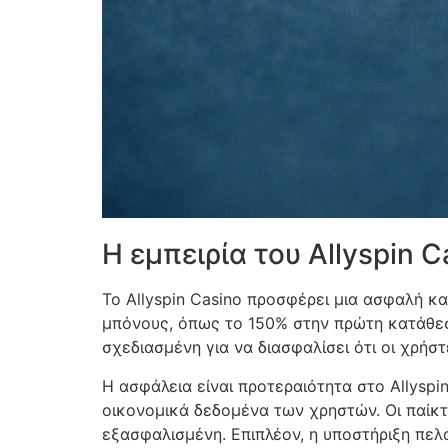
Η εμπειρία του Allyspin C
Το Allyspin Casino προσφέρει μια ασφαλή κα
μπόνους, όπως το 150% στην πρώτη κατάθεση
σχεδιασμένη για να διασφαλίσει ότι οι χρήσ
Η ασφάλεια είναι προτεραιότητα στο Allysp
οικονομικά δεδομένα των χρηστών. Οι παίκτε
εξασφαλισμένη. Επιπλέον, η υποστήριξη πελα