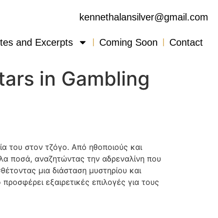
kennethalansilver@gmail.com
tes and Excerpts
Coming Soon
Contact
tars in Gambling
ία του στον τζόγο. Από ηθοποιούς και
γάλα ποσά, αναζητώντας την αδρεναλίνη που
σθέτοντας μια διάσταση μυστηρίου και
ο προσφέρει εξαιρετικές επιλογές για τους