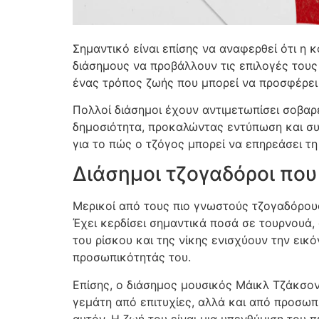
Σημαντικό είναι επίσης να αναφερθεί ότι η 
διάσημους να προβάλλουν τις επιλογές τους 
ένας τρόπος ζωής που μπορεί να προσφέρει σ
Πολλοί διάσημοι έχουν αντιμετωπίσει σοβαρέ
δημοσιότητα, προκαλώντας εντύπωση και συ
για το πώς ο τζόγος μπορεί να επηρεάσει τ
Διάσημοι τζογαδόροι που
Μερικοί από τους πιο γνωστούς τζογαδόρους
Έχει κερδίσει σημαντικά ποσά σε τουρνουά, 
του ρίσκου και της νίκης ενισχύουν την εικ
προσωπικότητάς του.
Επίσης, ο διάσημος μουσικός Μάικλ Τζάκσον
γεμάτη από επιτυχίες, αλλά και από προσωπ
αυτόν. Η ζωή του είναι μια υπενθύμιση του 