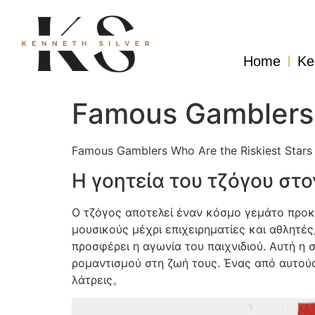
Home
Ke
Famous Gamblers 
Famous Gamblers Who Are the Riskiest Stars
Η γοητεία του τζόγου στ
Ο τζόγος αποτελεί έναν κόσμο γεμάτο προκλή
μουσικούς μέχρι επιχειρηματίες και αθλητέ
προσφέρει η αγωνία του παιχνιδιού. Αυτή η 
ρομαντισμού στη ζωή τους. Ένας από αυτούς
λάτρεις。