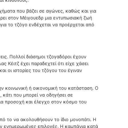
χήματα που βάζει σε αγώνες, καθώς και για
φέρει στον Μέιγουεδρ μια εντυπωσιακή ζωή
 για το τζόγο ενδέχεται να προέρχεται από
σεις. Πολλοί διάσημοι τζογαδόροι έχουν
ς Κέιτζ έχει παραδεχτεί ότι είχε χάσει
ι οι ιστορίες του τζόγου του έγιναν
ην κοινωνική ή οικονομική του κατάσταση. Ο
, κάτι που μπορεί να οδηγήσει σε
ια προσοχή και έλεγχο στον κόσμο του
πό το να ακολουθήσουν το ίδιο μονοπάτι. Η
ουν ενημερωμένες επιλογές. Η καμπάνια κατά