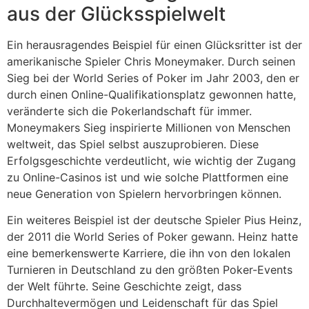
aus der Glücksspielwelt
Ein herausragendes Beispiel für einen Glücksritter ist der
amerikanische Spieler Chris Moneymaker. Durch seinen
Sieg bei der World Series of Poker im Jahr 2003, den er
durch einen Online-Qualifikationsplatz gewonnen hatte,
veränderte sich die Pokerlandschaft für immer.
Moneymakers Sieg inspirierte Millionen von Menschen
weltweit, das Spiel selbst auszuprobieren. Diese
Erfolgsgeschichte verdeutlicht, wie wichtig der Zugang
zu Online-Casinos ist und wie solche Plattformen eine
neue Generation von Spielern hervorbringen können.
Ein weiteres Beispiel ist der deutsche Spieler Pius Heinz,
der 2011 die World Series of Poker gewann. Heinz hatte
eine bemerkenswerte Karriere, die ihn von den lokalen
Turnieren in Deutschland zu den größten Poker-Events
der Welt führte. Seine Geschichte zeigt, dass
Durchhaltevermögen und Leidenschaft für das Spiel