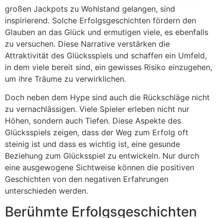
großen Jackpots zu Wohlstand gelangen, sind
inspirierend. Solche Erfolgsgeschichten fördern den
Glauben an das Glück und ermutigen viele, es ebenfalls
zu versuchen. Diese Narrative verstärken die
Attraktivität des Glücksspiels und schaffen ein Umfeld,
in dem viele bereit sind, ein gewisses Risiko einzugehen,
um ihre Träume zu verwirklichen.
Doch neben dem Hype sind auch die Rückschläge nicht
zu vernachlässigen. Viele Spieler erleben nicht nur
Höhen, sondern auch Tiefen. Diese Aspekte des
Glücksspiels zeigen, dass der Weg zum Erfolg oft
steinig ist und dass es wichtig ist, eine gesunde
Beziehung zum Glücksspiel zu entwickeln. Nur durch
eine ausgewogene Sichtweise können die positiven
Geschichten von den negativen Erfahrungen
unterschieden werden.
Berühmte Erfolgsgeschichten