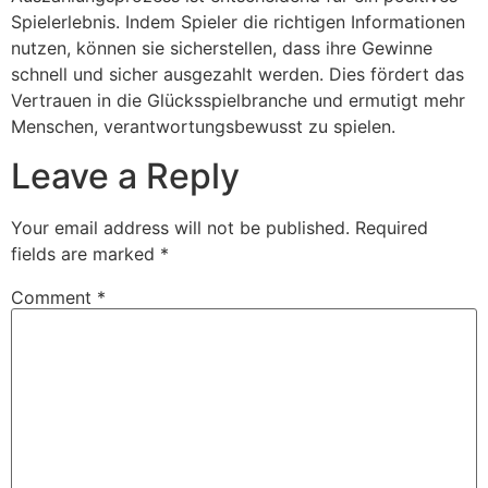
Spielerlebnis. Indem Spieler die richtigen Informationen
nutzen, können sie sicherstellen, dass ihre Gewinne
schnell und sicher ausgezahlt werden. Dies fördert das
Vertrauen in die Glücksspielbranche und ermutigt mehr
Menschen, verantwortungsbewusst zu spielen.
Leave a Reply
Your email address will not be published.
Required
fields are marked
*
Comment
*