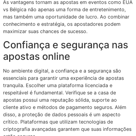
As vantagens tornam as apostas em eventos como EUA
vs Bélgica não apenas uma forma de entretenimento,
mas também uma oportunidade de lucro. Ao combinar
conhecimento e estratégia, os apostadores podem
maximizar suas chances de sucesso.
Confiança e segurança nas
apostas online
No ambiente digital, a confiança e a segurança são
essenciais para garantir uma experiência de apostas
tranquila. Escolher uma plataforma licenciada e
respeitável é fundamental. Verifique se a casa de
apostas possui uma reputação sólida, suporte ao
cliente ativo e métodos de pagamento seguros. Além
disso, a proteção de dados pessoais é um aspecto
crítico. Plataformas que utilizam tecnologias de
criptografia avançadas garantem que suas informações