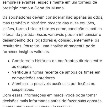
sempre relevantes, especialmente em um torneio de
prestígio como a Copa do Mundo.
Os apostadores devem considerar não apenas as odds,
mas também o histórico recente das duas equipes,
lesões, forma física e fatores como condição climática
e local da partida. Essas variáveis podem influenciar o
desempenho dos jogadores e, consequentemente, os
resultados. Portanto, uma análise abrangente pode
fornecer insights valiosos.
Considere o histórico de confrontos diretos entre
as equipes.
Verifique a forma recente de ambos os times em
competições anteriores.
Atente-se a possíveis ausências por lesões ou
suspensões.
Com essas informações em mãos, você pode tomar
decisões mais informadas antes de fazer suas apostas,
aumentando suas chances de sucesso.