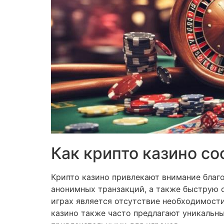
Как крипто казино с
Крипто казино привлекают внимание благо
анонимных транзакций, а также быструю 
играх является отсутствие необходимости
казино также часто предлагают уникальны