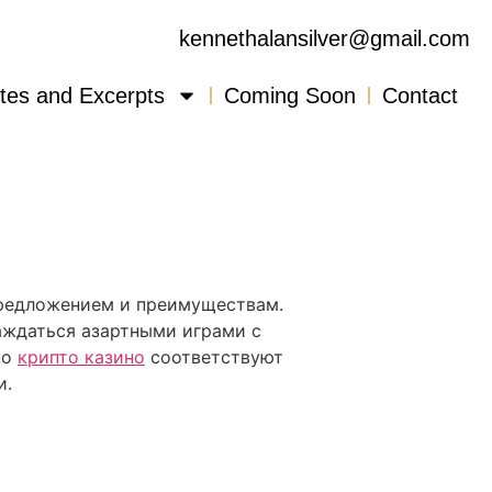
kennethalansilver@gmail.com
tes and Excerpts
Coming Soon
Contact
предложением и преимуществам.
лаждаться азартными играми с
но
крипто казино
соответствуют
и.