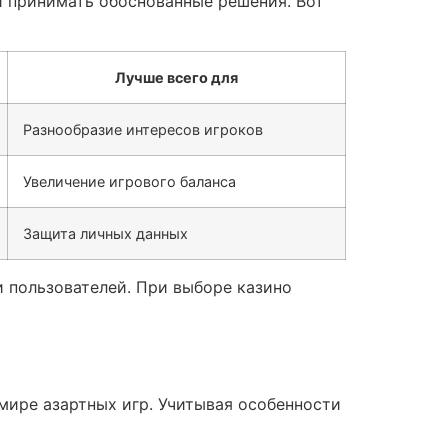
 принимать обоснованные решения. Вот
Лучше всего для
Разнообразие интересов игроков
Увеличение игрового баланса
Защита личных данных
и пользователей. При выборе казино
мире азартных игр. Учитывая особенности