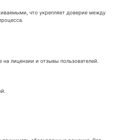
еживаемыми, что укрепляет доверие между
процесса.
 на лицензии и отзывы пользователей.
й.