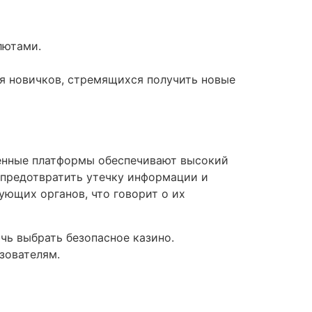
лютами.
я новичков, стремящихся получить новые
венные платформы обеспечивают высокий
 предотвратить утечку информации и
ующих органов, что говорит о их
чь выбрать безопасное казино.
зователям.