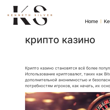
Home
Ke
крипто казино
Крипто казино становятся всё более поп
Использование криптовалют, таких как Bit
дополнительной анонимностью и безопасн
потребностям игроков, как начать, их ос